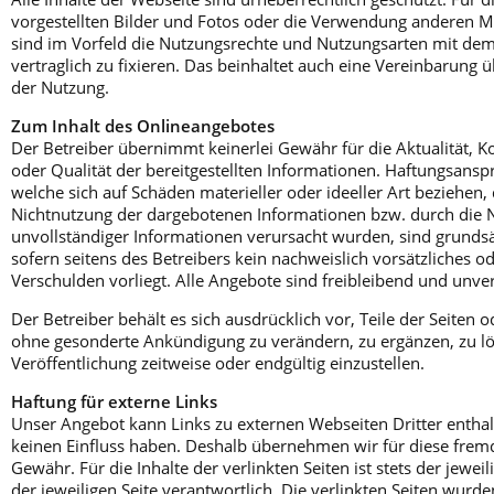
vorgestellten Bilder und Fotos oder die Verwendung anderen Ma
sind im Vorfeld die Nutzungsrechte und Nutzungsarten mit dem
vertraglich zu fixieren. Das beinhaltet auch eine Vereinbarung 
der Nutzung.
Zum Inhalt des Onlineangebotes
Der Betreiber übernimmt keinerlei Gewähr für die Aktualität, Kor
oder Qualität der bereitgestellten Informationen. Haftungsansp
welche sich auf Schäden materieller oder ideeller Art beziehen,
Nichtnutzung der dargebotenen Informationen bzw. durch die N
unvollständiger Informationen verursacht wurden, sind grundsä
sofern seitens des Betreibers kein nachweislich vorsätzliches od
Verschulden vorliegt. Alle Angebote sind freibleibend und unve
Der Betreiber behält es sich ausdrücklich vor, Teile der Seiten
ohne gesonderte Ankündigung zu verändern, zu ergänzen, zu lö
Veröffentlichung zeitweise oder endgültig einzustellen.
Haftung für externe Links
Unser Angebot kann Links zu externen Webseiten Dritter enthalt
keinen Einfluss haben. Deshalb übernehmen wir für diese frem
Gewähr. Für die Inhalte der verlinkten Seiten ist stets der jewei
der jeweiligen Seite verantwortlich. Die verlinkten Seiten wurd