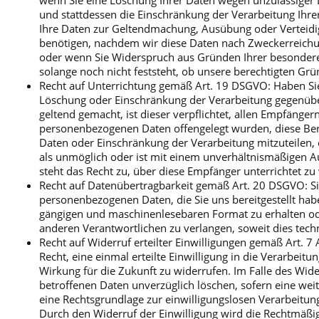
wenn Sie eine Löschung Ihrer Daten wegen unzulässiger
und stattdessen die Einschränkung der Verarbeitung Ihre
Ihre Daten zur Geltendmachung, Ausübung oder Verteid
benötigen, nachdem wir diese Daten nach Zweckerreichu
oder wenn Sie Widerspruch aus Gründen Ihrer besonderen
solange noch nicht feststeht, ob unsere berechtigten Gr
Recht auf Unterrichtung gemäß Art. 19 DSGVO: Haben Sie
Löschung oder Einschränkung der Verarbeitung gegenüb
geltend gemacht, ist dieser verpflichtet, allen Empfänger
personenbezogenen Daten offengelegt wurden, diese Ber
Daten oder Einschränkung der Verarbeitung mitzuteilen, e
als unmöglich oder ist mit einem unverhältnismäßigen 
steht das Recht zu, über diese Empfänger unterrichtet zu
Recht auf Datenübertragbarkeit gemäß Art. 20 DSGVO: Si
personenbezogenen Daten, die Sie uns bereitgestellt habe
gängigen und maschinenlesebaren Format zu erhalten od
anderen Verantwortlichen zu verlangen, soweit dies tech
Recht auf Widerruf erteilter Einwilligungen gemäß Art. 7
Recht, eine einmal erteilte Einwilligung in die Verarbeitu
Wirkung für die Zukunft zu widerrufen. Im Falle des Wid
betroffenen Daten unverzüglich löschen, sofern eine weit
eine Rechtsgrundlage zur einwilligungslosen Verarbeitun
Durch den Widerruf der Einwilligung wird die Rechtmäßig