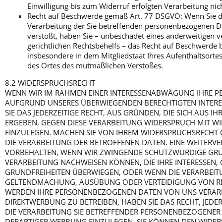
Einwilligung bis zum Widerruf erfolgten Verarbeitung nic
Recht auf Beschwerde gemäß Art. 77 DSGVO: Wenn Sie der
Verarbeitung der Sie betreffenden personenbezogenen 
verstößt, haben Sie – unbeschadet eines anderweitigen v
gerichtlichen Rechtsbehelfs – das Recht auf Beschwerde 
insbesondere in dem Mitgliedstaat Ihres Aufenthaltsortes
des Ortes des mutmaßlichen Verstoßes.
8.2 WIDERSPRUCHSRECHT
WENN WIR IM RAHMEN EINER INTERESSENABWÄGUNG IHRE 
AUFGRUND UNSERES ÜBERWIEGENDEN BERECHTIGTEN INTERES
SIE DAS JEDERZEITIGE RECHT, AUS GRÜNDEN, DIE SICH AUS I
ERGEBEN, GEGEN DIESE VERARBEITUNG WIDERSPRUCH MIT W
EINZULEGEN. MACHEN SIE VON IHREM WIDERSPRUCHSRECHT
DIE VERARBEITUNG DER BETROFFENEN DATEN. EINE WEITERVE
VORBEHALTEN, WENN WIR ZWINGENDE SCHUTZWÜRDIGE GRÜ
VERARBEITUNG NACHWEISEN KÖNNEN, DIE IHRE INTERESSEN
GRUNDFREIHEITEN ÜBERWIEGEN, ODER WENN DIE VERARBEIT
GELTENDMACHUNG, AUSÜBUNG ODER VERTEIDIGUNG VON R
WERDEN IHRE PERSONENBEZOGENEN DATEN VON UNS VERARB
DIREKTWERBUNG ZU BETREIBEN, HABEN SIE DAS RECHT, JEDE
DIE VERARBEITUNG SIE BETREFFENDER PERSONENBEZOGENE
DERARTIGER WERBUNG EINZULEGEN. SIE KÖNNEN DEN WIDE